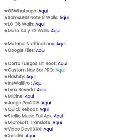
★GBWhatsapp:
Aqui
★SamsuNG Note 8 Walls:
Aqui
★LG G6 Walls:
Aqui
★Moto X4 y Z2 Walls:
Aqui
★Material Notifications:
Aqui
★Google Files:
Aqui
★Corta Fuegos sin Root:
Aqui
★Custom Nav Bar PRO:
Aqui
★Flashify:
Aqui
★InsWallPro :
Aqui
★Lynx Boveda:
Aqui
★MiCine:
Aqui
★Juego Pes2018:
Aqui
★Quick Reboot:
Aqui
★Stellio Music Full Apk:
Aqui
★Microsoft Translate:
Aqui
★Video Devil XXX:
Aqui
★Xender:
Aqui